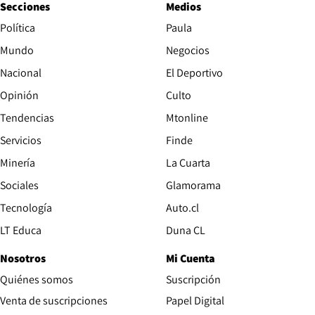
Secciones
Medios
Política
Paula
Mundo
Negocios
Nacional
El Deportivo
Opinión
Culto
Tendencias
Mtonline
Servicios
Finde
Opens in new window
Minería
La Cuarta
Opens in new wind
Sociales
Glamorama
Opens in new window
Tecnología
Auto.cl
Opens in new window
LT Educa
Duna CL
Nosotros
Mi Cuenta
Quiénes somos
Suscripción
Opens in new win
Venta de suscripciones
Papel Digital