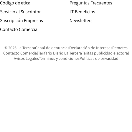
Opens in new window
Código de etica
Preguntas Frecuentes
Servicio al Suscriptor
LT Beneficios
Suscripción Empresas
Newsletters
Opens in new window
Contacto Comercial
Opens in new window
Opens in 
Op
© 2026 La Tercera
Canal de denuncias
Declaración de Intereses
Remates
Opens in new window
Opens in new window
O
Contacto Comercial
Tarifario Diario La Tercera
Tarifas publicidad electoral
Opens in new window
Avisos Legales
Términos y condiciones
Políticas de privacidad