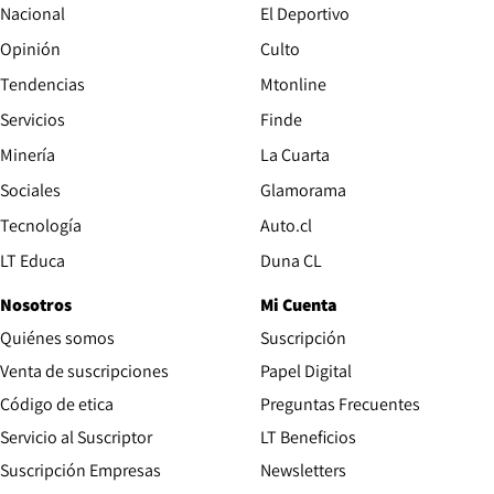
Nacional
El Deportivo
Opinión
Culto
Tendencias
Mtonline
Servicios
Finde
Opens in new window
Minería
La Cuarta
Opens in new wind
Sociales
Glamorama
Opens in new window
Tecnología
Auto.cl
Opens in new window
LT Educa
Duna CL
Nosotros
Mi Cuenta
Quiénes somos
Suscripción
Opens in new win
Venta de suscripciones
Papel Digital
Opens in new window
Código de etica
Preguntas Frecuentes
Servicio al Suscriptor
LT Beneficios
Suscripción Empresas
Newsletters