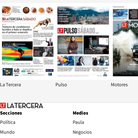
Opens in new window
Opens in ne
La Tercera
Pulso
Motores
Secciones
Medios
Política
Paula
Mundo
Negocios