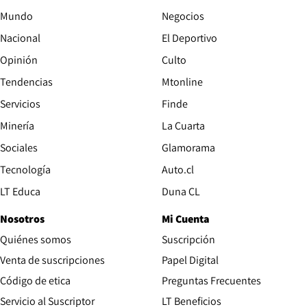
Mundo
Negocios
Nacional
El Deportivo
Opinión
Culto
Tendencias
Mtonline
Servicios
Finde
Opens in new window
Minería
La Cuarta
Opens in new wind
Sociales
Glamorama
Opens in new window
Tecnología
Auto.cl
Opens in new window
LT Educa
Duna CL
Nosotros
Mi Cuenta
Quiénes somos
Suscripción
Opens in new win
Venta de suscripciones
Papel Digital
Opens in new window
Código de etica
Preguntas Frecuentes
Servicio al Suscriptor
LT Beneficios