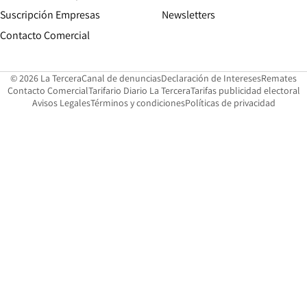
Suscripción Empresas
Newsletters
Opens in new window
Contacto Comercial
Opens in new window
Opens in 
Op
© 2026 La Tercera
Canal de denuncias
Declaración de Intereses
Remates
Opens in new window
Opens in new window
O
Contacto Comercial
Tarifario Diario La Tercera
Tarifas publicidad electoral
Opens in new window
Avisos Legales
Términos y condiciones
Políticas de privacidad