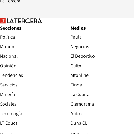
La Tercera
Secciones
Medios
Política
Paula
Mundo
Negocios
Nacional
El Deportivo
Opinión
Culto
Tendencias
Mtonline
Servicios
Finde
Opens in new window
Minería
La Cuarta
Opens in new wind
Sociales
Glamorama
Opens in new window
Tecnología
Auto.cl
Opens in new window
LT Educa
Duna CL