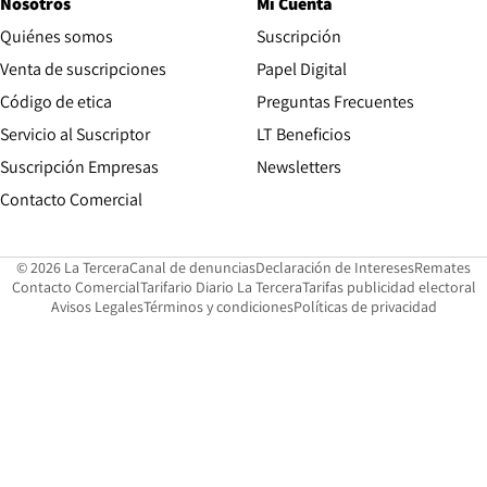
Nosotros
Mi Cuenta
Quiénes somos
Suscripción
Opens in new win
Venta de suscripciones
Papel Digital
Opens in new window
Código de etica
Preguntas Frecuentes
Servicio al Suscriptor
LT Beneficios
Suscripción Empresas
Newsletters
Opens in new window
Contacto Comercial
Opens in new window
Opens in 
Op
© 2026 La Tercera
Canal de denuncias
Declaración de Intereses
Remates
Opens in new window
Opens in new window
O
Contacto Comercial
Tarifario Diario La Tercera
Tarifas publicidad electoral
Opens in new window
Avisos Legales
Términos y condiciones
Políticas de privacidad