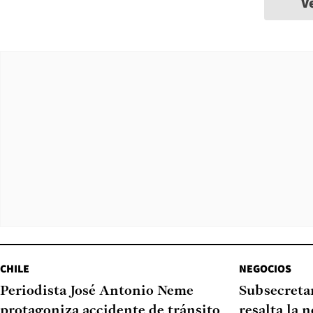
V
CHILE
NEGOCIOS
Periodista José Antonio Neme
Subsecretar
protagoniza accidente de tránsito
resalta la 