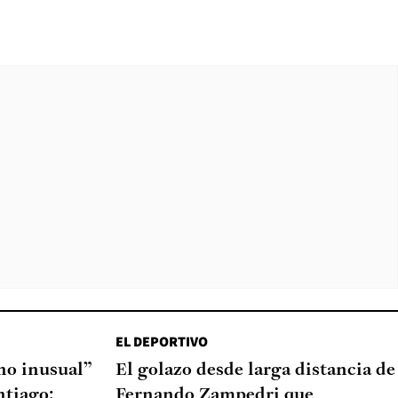
EL DEPORTIVO
o inusual”
El golazo desde larga distancia de
ntiago:
Fernando Zampedri que