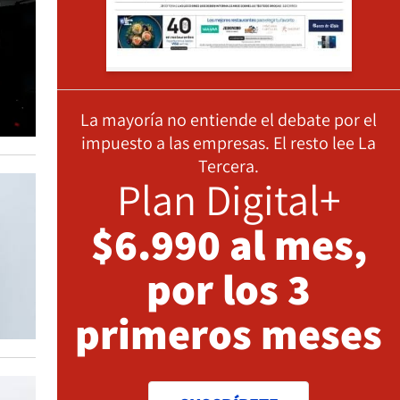
La mayoría no entiende el debate por el
impuesto a las empresas. El resto lee La
Tercera.
Plan Digital+
$6.990 al mes,
por los 3
primeros meses