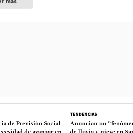
er más
TENDENCIAS
ia de Previsión Social
Anuncian un “fenómen
necesidad de avanzar en
de lluvia y nieve en Sa