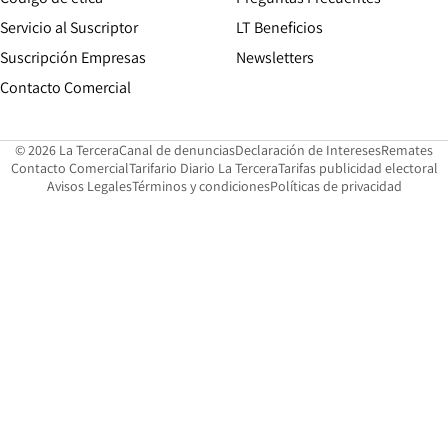
Servicio al Suscriptor
LT Beneficios
Suscripción Empresas
Newsletters
Opens in new window
Contacto Comercial
Opens in new window
Opens in 
Op
© 2026 La Tercera
Canal de denuncias
Declaración de Intereses
Remates
Opens in new window
Opens in new window
O
Contacto Comercial
Tarifario Diario La Tercera
Tarifas publicidad electoral
Opens in new window
Avisos Legales
Términos y condiciones
Políticas de privacidad