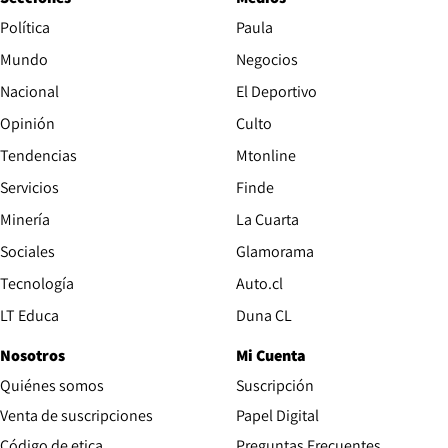
Política
Paula
Mundo
Negocios
Nacional
El Deportivo
Opinión
Culto
Tendencias
Mtonline
Servicios
Finde
Opens in new window
Minería
La Cuarta
Opens in new wind
Sociales
Glamorama
Opens in new window
Tecnología
Auto.cl
Opens in new window
LT Educa
Duna CL
Nosotros
Mi Cuenta
Quiénes somos
Suscripción
Opens in new win
Venta de suscripciones
Papel Digital
Opens in new window
Código de etica
Preguntas Frecuentes