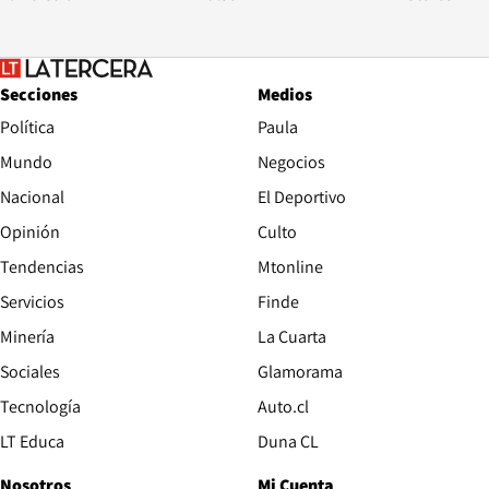
Secciones
Medios
Política
Paula
Mundo
Negocios
Nacional
El Deportivo
Opinión
Culto
Tendencias
Mtonline
Servicios
Finde
Opens in new window
Minería
La Cuarta
Opens in new wind
Sociales
Glamorama
Opens in new window
Tecnología
Auto.cl
Opens in new window
LT Educa
Duna CL
Nosotros
Mi Cuenta