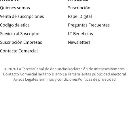
Quiénes somos
Suscripción
Opens in new win
Venta de suscripciones
Papel Digital
Opens in new window
Código de etica
Preguntas Frecuentes
Servicio al Suscriptor
LT Beneficios
Suscripción Empresas
Newsletters
Opens in new window
Contacto Comercial
Opens in new window
Opens in 
Op
© 2026 La Tercera
Canal de denuncias
Declaración de Intereses
Remates
Opens in new window
Opens in new window
O
Contacto Comercial
Tarifario Diario La Tercera
Tarifas publicidad electoral
Opens in new window
Avisos Legales
Términos y condiciones
Políticas de privacidad