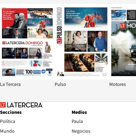
Opens in new window
Opens in ne
La Tercera
Pulso
Motores
Secciones
Medios
Política
Paula
Mundo
Negocios