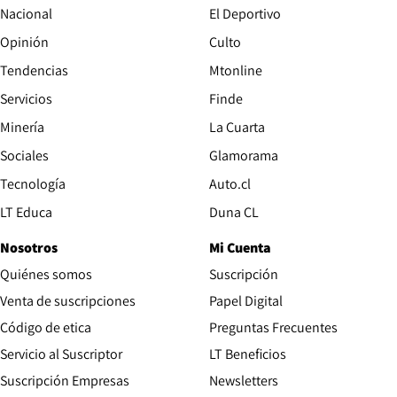
Nacional
El Deportivo
Opinión
Culto
Tendencias
Mtonline
Servicios
Finde
Opens in new window
Minería
La Cuarta
Opens in new wind
Sociales
Glamorama
Opens in new window
Tecnología
Auto.cl
Opens in new window
LT Educa
Duna CL
Nosotros
Mi Cuenta
Quiénes somos
Suscripción
Opens in new win
Venta de suscripciones
Papel Digital
Opens in new window
Código de etica
Preguntas Frecuentes
Servicio al Suscriptor
LT Beneficios
Suscripción Empresas
Newsletters