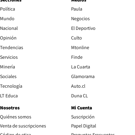
Política
Paula
Mundo
Negocios
Nacional
El Deportivo
Opinión
Culto
Tendencias
Mtonline
Servicios
Finde
Opens in new window
Minería
La Cuarta
Opens in new wind
Sociales
Glamorama
Opens in new window
Tecnología
Auto.cl
Opens in new window
LT Educa
Duna CL
Nosotros
Mi Cuenta
Quiénes somos
Suscripción
Opens in new win
Venta de suscripciones
Papel Digital
Opens in new window
Código de etica
Preguntas Frecuentes