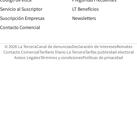
Servicio al Suscriptor
LT Beneficios
Suscripción Empresas
Newsletters
Opens in new window
Contacto Comercial
Opens in new window
Opens in 
Op
© 2026 La Tercera
Canal de denuncias
Declaración de Intereses
Remates
Opens in new window
Opens in new window
O
Contacto Comercial
Tarifario Diario La Tercera
Tarifas publicidad electoral
Opens in new window
Avisos Legales
Términos y condiciones
Políticas de privacidad