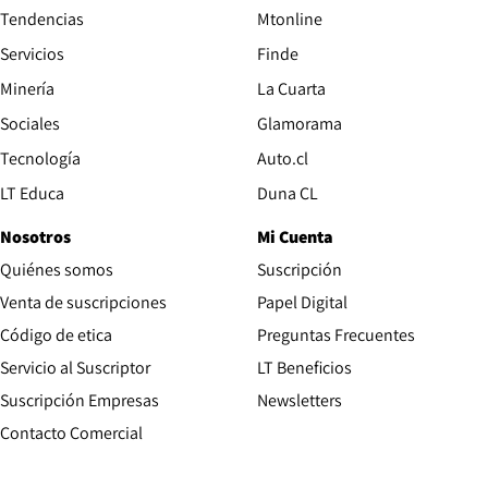
Tendencias
Mtonline
Servicios
Finde
Opens in new window
Minería
La Cuarta
Opens in new wind
Sociales
Glamorama
Opens in new window
Tecnología
Auto.cl
Opens in new window
LT Educa
Duna CL
Nosotros
Mi Cuenta
Quiénes somos
Suscripción
Opens in new win
Venta de suscripciones
Papel Digital
Opens in new window
Código de etica
Preguntas Frecuentes
Servicio al Suscriptor
LT Beneficios
Suscripción Empresas
Newsletters
Opens in new window
Contacto Comercial