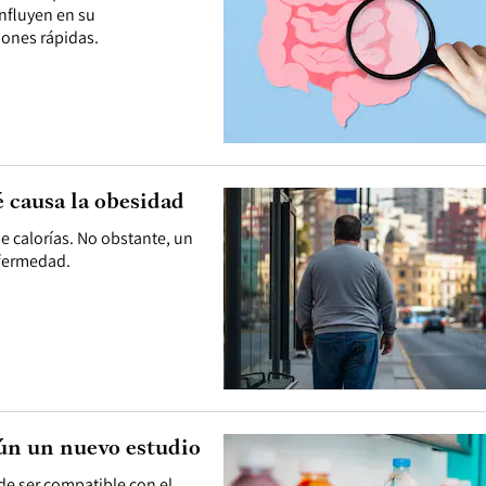
influyen en su
iones rápidas.
ué causa la obesidad
de calorías. No obstante, un
nfermedad.
gún un nuevo estudio
e ser compatible con el