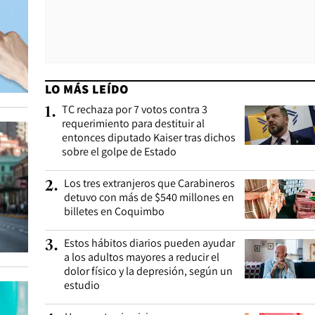
LO MÁS LEÍDO
TC rechaza por 7 votos contra 3
1
.
requerimiento para destituir al
entonces diputado Kaiser tras dichos
sobre el golpe de Estado
Los tres extranjeros que Carabineros
2
.
detuvo con más de $540 millones en
billetes en Coquimbo
Estos hábitos diarios pueden ayudar
3
.
a los adultos mayores a reducir el
dolor físico y la depresión, según un
estudio