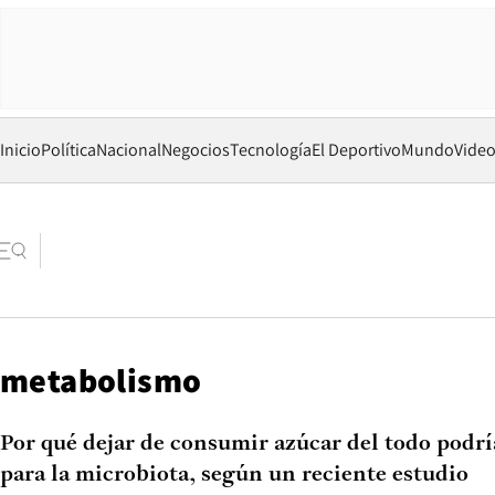
Inicio
Política
Nacional
Negocios
Tecnología
El Deportivo
Mundo
Vide
metabolismo
Por qué dejar de consumir azúcar del todo podría
para la microbiota, según un reciente estudio