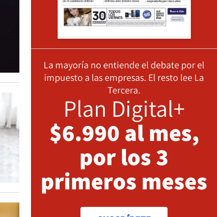
La mayoría no entiende el debate por el
impuesto a las empresas. El resto lee La
Tercera.
Plan Digital+
$6.990 al mes,
por los 3
primeros meses