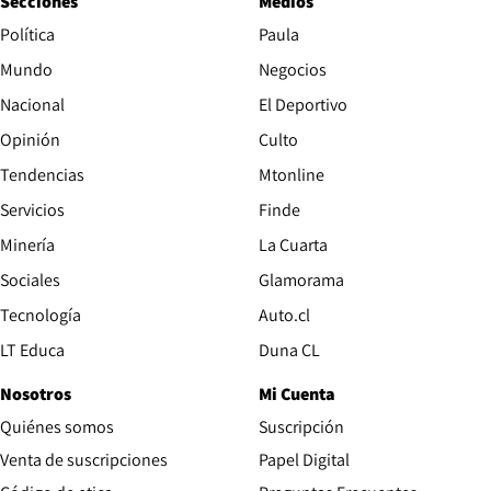
Secciones
Medios
Política
Paula
Mundo
Negocios
Nacional
El Deportivo
Opinión
Culto
Tendencias
Mtonline
Servicios
Finde
Opens in new window
Minería
La Cuarta
Opens in new wind
Sociales
Glamorama
Opens in new window
Tecnología
Auto.cl
Opens in new window
LT Educa
Duna CL
Nosotros
Mi Cuenta
Quiénes somos
Suscripción
Opens in new win
Venta de suscripciones
Papel Digital