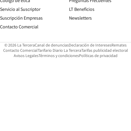
Opens in new window
Código de etica
Preguntas Frecuentes
Servicio al Suscriptor
LT Beneficios
Suscripción Empresas
Newsletters
Opens in new window
Contacto Comercial
Opens in new window
Opens in 
Op
© 2026 La Tercera
Canal de denuncias
Declaración de Intereses
Remates
Opens in new window
Opens in new window
O
Contacto Comercial
Tarifario Diario La Tercera
Tarifas publicidad electoral
Opens in new window
Avisos Legales
Términos y condiciones
Políticas de privacidad