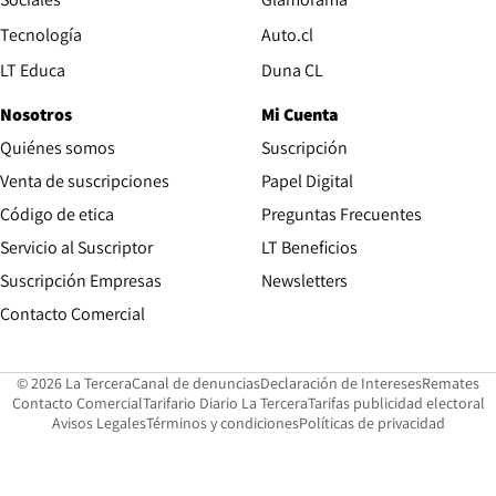
Opens in new window
Tecnología
Auto.cl
Opens in new window
LT Educa
Duna CL
Nosotros
Mi Cuenta
Quiénes somos
Suscripción
Opens in new win
Venta de suscripciones
Papel Digital
Opens in new window
Código de etica
Preguntas Frecuentes
Servicio al Suscriptor
LT Beneficios
Suscripción Empresas
Newsletters
Opens in new window
Contacto Comercial
Opens in new window
Opens in 
Op
© 2026 La Tercera
Canal de denuncias
Declaración de Intereses
Remates
Opens in new window
Opens in new window
O
Contacto Comercial
Tarifario Diario La Tercera
Tarifas publicidad electoral
Opens in new window
Avisos Legales
Términos y condiciones
Políticas de privacidad