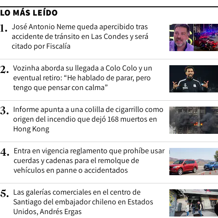
LO MÁS LEÍDO
José Antonio Neme queda apercibido tras
1
.
accidente de tránsito en Las Condes y será
citado por Fiscalía
Vozinha aborda su llegada a Colo Colo y un
2
.
eventual retiro: “He hablado de parar, pero
tengo que pensar con calma”
Informe apunta a una colilla de cigarrillo como
3
.
origen del incendio que dejó 168 muertos en
Hong Kong
Entra en vigencia reglamento que prohíbe usar
4
.
cuerdas y cadenas para el remolque de
vehículos en panne o accidentados
Las galerías comerciales en el centro de
5
.
Santiago del embajador chileno en Estados
Unidos, Andrés Ergas