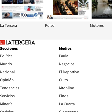
La Tercera
Pulso
Motores
Secciones
Medios
Política
Paula
Mundo
Negocios
Nacional
El Deportivo
Opinión
Culto
Tendencias
Mtonline
Servicios
Finde
Opens in new window
Minería
La Cuarta
Opens in new wind
Sociales
Glamorama