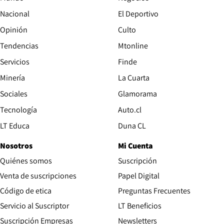
Nacional
El Deportivo
Opinión
Culto
Tendencias
Mtonline
Servicios
Finde
Opens in new window
Minería
La Cuarta
Opens in new wind
Sociales
Glamorama
Opens in new window
Tecnología
Auto.cl
Opens in new window
LT Educa
Duna CL
Nosotros
Mi Cuenta
Quiénes somos
Suscripción
Opens in new win
Venta de suscripciones
Papel Digital
Opens in new window
Código de etica
Preguntas Frecuentes
Servicio al Suscriptor
LT Beneficios
Suscripción Empresas
Newsletters