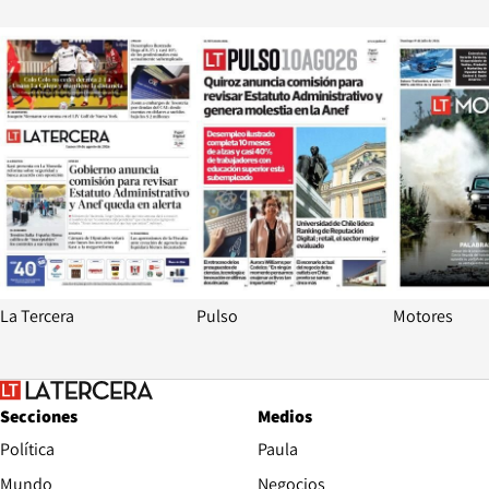
Opens in new window
Opens in ne
La Tercera
Pulso
Motores
Secciones
Medios
Política
Paula
Mundo
Negocios