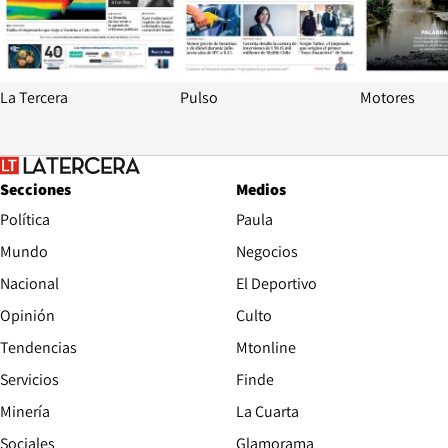
La Tercera
Pulso
Motores
Secciones
Medios
Política
Paula
Mundo
Negocios
Nacional
El Deportivo
Opinión
Culto
Tendencias
Mtonline
Servicios
Finde
Opens in new window
Minería
La Cuarta
Opens in new wind
Sociales
Glamorama