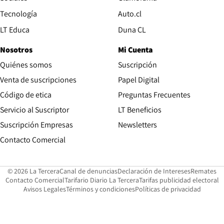
Opens in new window
Tecnología
Auto.cl
Opens in new window
LT Educa
Duna CL
Nosotros
Mi Cuenta
Quiénes somos
Suscripción
Opens in new win
Venta de suscripciones
Papel Digital
Opens in new window
Código de etica
Preguntas Frecuentes
Servicio al Suscriptor
LT Beneficios
Suscripción Empresas
Newsletters
Opens in new window
Contacto Comercial
Opens in new window
Opens in 
Op
© 2026 La Tercera
Canal de denuncias
Declaración de Intereses
Remates
Opens in new window
Opens in new window
O
Contacto Comercial
Tarifario Diario La Tercera
Tarifas publicidad electoral
Opens in new window
Avisos Legales
Términos y condiciones
Políticas de privacidad