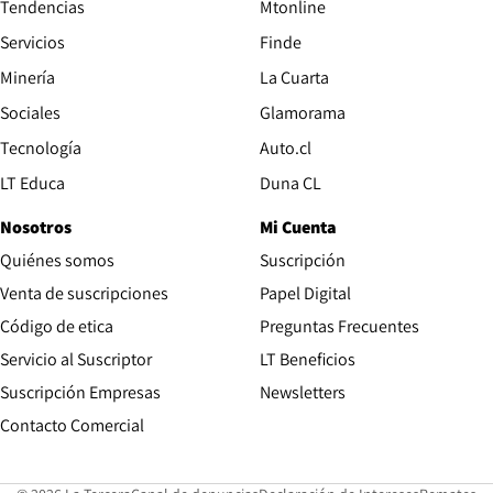
Tendencias
Mtonline
Servicios
Finde
Opens in new window
Minería
La Cuarta
Opens in new wind
Sociales
Glamorama
Opens in new window
Tecnología
Auto.cl
Opens in new window
LT Educa
Duna CL
Nosotros
Mi Cuenta
Quiénes somos
Suscripción
Opens in new win
Venta de suscripciones
Papel Digital
Opens in new window
Código de etica
Preguntas Frecuentes
Servicio al Suscriptor
LT Beneficios
Suscripción Empresas
Newsletters
Opens in new window
Contacto Comercial