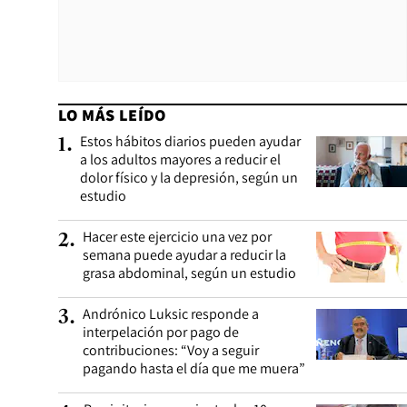
LO MÁS LEÍDO
Estos hábitos diarios pueden ayudar
1
.
a los adultos mayores a reducir el
dolor físico y la depresión, según un
estudio
Hacer este ejercicio una vez por
2
.
semana puede ayudar a reducir la
grasa abdominal, según un estudio
Andrónico Luksic responde a
3
.
interpelación por pago de
contribuciones: “Voy a seguir
pagando hasta el día que me muera”