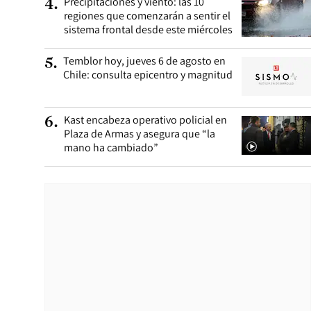
Precipitaciones y viento: las 10
4
.
regiones que comenzarán a sentir el
sistema frontal desde este miércoles
Temblor hoy, jueves 6 de agosto en
5
.
Chile: consulta epicentro y magnitud
Kast encabeza operativo policial en
6
.
Plaza de Armas y asegura que “la
mano ha cambiado”