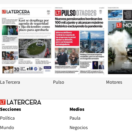
Opens in new window
Opens in ne
La Tercera
Pulso
Motores
Secciones
Medios
Política
Paula
Mundo
Negocios