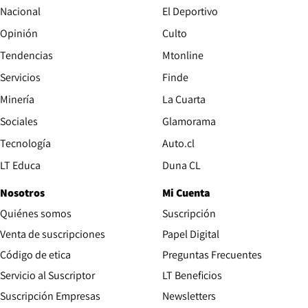
Nacional
El Deportivo
Opinión
Culto
Tendencias
Mtonline
Servicios
Finde
Opens in new window
Minería
La Cuarta
Opens in new wind
Sociales
Glamorama
Opens in new window
Tecnología
Auto.cl
Opens in new window
LT Educa
Duna CL
Nosotros
Mi Cuenta
Quiénes somos
Suscripción
Opens in new win
Venta de suscripciones
Papel Digital
Opens in new window
Código de etica
Preguntas Frecuentes
Servicio al Suscriptor
LT Beneficios
Suscripción Empresas
Newsletters