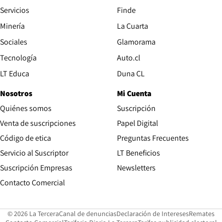
Servicios
Finde
Opens in new window
Minería
La Cuarta
Opens in new wind
Sociales
Glamorama
Opens in new window
Tecnología
Auto.cl
Opens in new window
LT Educa
Duna CL
Nosotros
Mi Cuenta
Quiénes somos
Suscripción
Opens in new win
Venta de suscripciones
Papel Digital
Opens in new window
Código de etica
Preguntas Frecuentes
Servicio al Suscriptor
LT Beneficios
Suscripción Empresas
Newsletters
Opens in new window
Contacto Comercial
Opens in new window
Opens in 
Op
© 2026 La Tercera
Canal de denuncias
Declaración de Intereses
Remates
Opens in new window
Opens in new window
O