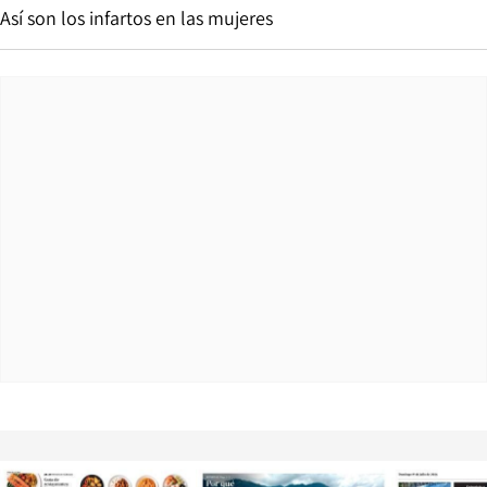
Así son los infartos en las mujeres
Opens in new window
Opens in ne