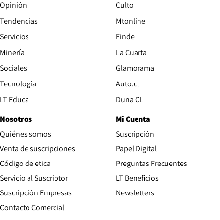
Opinión
Culto
Tendencias
Mtonline
Servicios
Finde
Opens in new window
Minería
La Cuarta
Opens in new wind
Sociales
Glamorama
Opens in new window
Tecnología
Auto.cl
Opens in new window
LT Educa
Duna CL
Nosotros
Mi Cuenta
Quiénes somos
Suscripción
Opens in new win
Venta de suscripciones
Papel Digital
Opens in new window
Código de etica
Preguntas Frecuentes
Servicio al Suscriptor
LT Beneficios
Suscripción Empresas
Newsletters
Opens in new window
Contacto Comercial