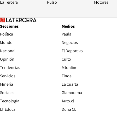
La Tercera
Pulso
Motores
Secciones
Medios
Política
Paula
Mundo
Negocios
Nacional
El Deportivo
Opinión
Culto
Tendencias
Mtonline
Servicios
Finde
Opens in new window
Minería
La Cuarta
Opens in new wind
Sociales
Glamorama
Opens in new window
Tecnología
Auto.cl
Opens in new window
LT Educa
Duna CL