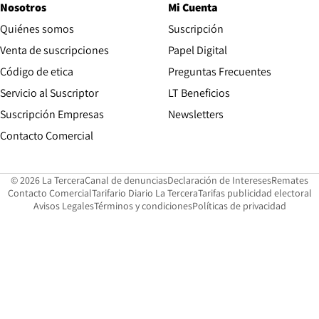
Nosotros
Mi Cuenta
Quiénes somos
Suscripción
Opens in new win
Venta de suscripciones
Papel Digital
Opens in new window
Código de etica
Preguntas Frecuentes
Servicio al Suscriptor
LT Beneficios
Suscripción Empresas
Newsletters
Opens in new window
Contacto Comercial
Opens in new window
Opens in 
Op
© 2026 La Tercera
Canal de denuncias
Declaración de Intereses
Remates
Opens in new window
Opens in new window
O
Contacto Comercial
Tarifario Diario La Tercera
Tarifas publicidad electoral
Opens in new window
Avisos Legales
Términos y condiciones
Políticas de privacidad