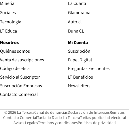
Opens in new window
Minería
La Cuarta
Opens in new wind
Sociales
Glamorama
Opens in new window
Tecnología
Auto.cl
Opens in new window
LT Educa
Duna CL
Nosotros
Mi Cuenta
Quiénes somos
Suscripción
Opens in new win
Venta de suscripciones
Papel Digital
Opens in new window
Código de etica
Preguntas Frecuentes
Servicio al Suscriptor
LT Beneficios
Suscripción Empresas
Newsletters
Opens in new window
Contacto Comercial
Opens in new window
Opens in 
Op
© 2026 La Tercera
Canal de denuncias
Declaración de Intereses
Remates
Opens in new window
Opens in new window
O
Contacto Comercial
Tarifario Diario La Tercera
Tarifas publicidad electoral
Opens in new window
Avisos Legales
Términos y condiciones
Políticas de privacidad