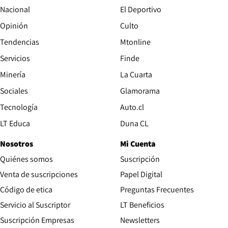
Nacional
El Deportivo
Opinión
Culto
Tendencias
Mtonline
Servicios
Finde
Opens in new window
Minería
La Cuarta
Opens in new wind
Sociales
Glamorama
Opens in new window
Tecnología
Auto.cl
Opens in new window
LT Educa
Duna CL
Nosotros
Mi Cuenta
Quiénes somos
Suscripción
Opens in new win
Venta de suscripciones
Papel Digital
Opens in new window
Código de etica
Preguntas Frecuentes
Servicio al Suscriptor
LT Beneficios
Suscripción Empresas
Newsletters