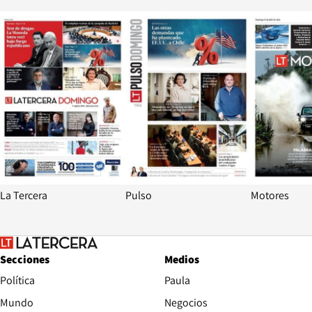
Opens in new window
Opens in ne
La Tercera
Pulso
Motores
Secciones
Medios
Política
Paula
Mundo
Negocios