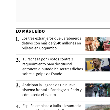
LO MÁS LEÍDO
Los tres extranjeros que Carabineros
1
.
detuvo con más de $540 millones en
billetes en Coquimbo
TC rechaza por 7 votos contra 3
2
.
requerimiento para destituir al
entonces diputado Kaiser tras dichos
sobre el golpe de Estado
Anticipan la llegada de un nuevo
3
.
sistema frontal a Santiago: cuándo y
cómo sería el evento
España emplaza a Italia a levantar la
4
.