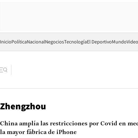
Inicio
Política
Nacional
Negocios
Tecnología
El Deportivo
Mundo
Vide
Zhengzhou
China amplía las restricciones por Covid en med
la mayor fábrica de iPhone