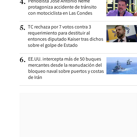
Periodista José Antonio Neme
4
.
protagoniza accidente de tránsito
con motociclista en Las Condes
TC rechaza por 7 votos contra 3
5
.
requerimiento para destituir al
entonces diputado Kaiser tras dichos
sobre el golpe de Estado
EE.UU. intercepta más de 50 buques
6
.
mercantes desde la reanudación del
bloqueo naval sobre puertos y costas
de Irán