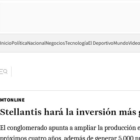
Inicio
Política
Nacional
Negocios
Tecnología
El Deportivo
Mundo
Vide
MTONLINE
Stellantis hará la inversión más
El conglomerado apunta a ampliar la producción e
próximos cuatro años, además de generar 5.000 nu