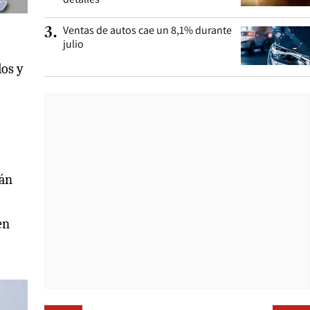
Ventas de autos cae un 8,1% durante
3
.
julio
los y
rán
en