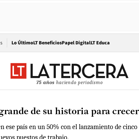
Opens in new window
os
Lo Último
LT Beneficios
Papel Digital
LT Educa
75 años
haciendo periodismo
 grande de su historia para crece
n ese país en un 50% con el lanzamiento de cinco 
evos puestos de trabajo.