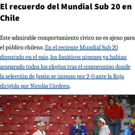
El recuerdo del Mundial Sub 20 en
Chile
Este admirable comportamiento cívico no es ajeno para
el público chileno.
En el reciente Mundial Sub 20
disputado en el país, los fanáticos nipones ya habían
acaparado todos los elogios tras el compromiso donde
la selección de Japón se impuso por 2-0 ante la Roja
dirigida por Nicolás Córdova
.