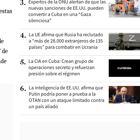
Expertos de la ONU alertan de que las
3
.
nuevas sanciones de EE.UU. pueden
estas
convertir a Cuba en una “Gaza
silenciosa”
La UE afirma que Rusia ha reclutado
4
.
a “más de 28.000 extranjeros de 135
le
países” para combatir en Ucrania
7 de
nde
La CIA en Cuba: Crean grupo de
5
.
operaciones secreto y refuerzan
presión sobre el régimen
La inteligencia de EE.UU. afirma que
6
.
Putin podría poner a prueba a la
OTAN con un ataque limitado contra
un país aliado