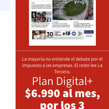
La mayoría no entiende el debate por el
impuesto a las empresas. El resto lee La
Tercera.
Plan Digital+
$6.990 al mes,
por los 3