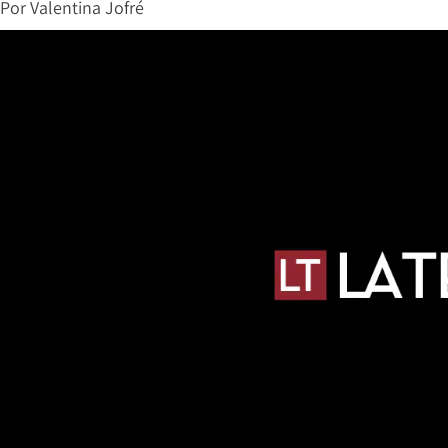
Por
Valentina Jofré