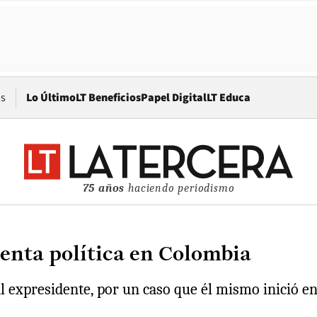
Opens in new window
os
Lo Último
LT Beneficios
Papel Digital
LT Educa
75 años
haciendo periodismo
enta política en Colombia
l expresidente, por un caso que él mismo inició en