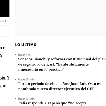
Foto: AFP
LO ÚLTIMO
n el
hace 5 min
a
Senador Bianchi y reforma constitucional del plan
de seguridad de Kast: “Es absolutamente
innecesaria en lo práctico”
ia. Y
hace 10 min
Por un período de cinco años: Juan Luis Ossa es
 que
nombrado nuevo director ejecutivo del CEP
hace 12 min
Italia responde a España que “no acepta