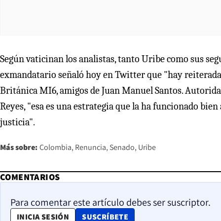
Según vaticinan los analistas, tanto Uribe como sus seg
exmandatario señaló hoy en Twitter que "hay reiteradas
Británica MI6, amigos de Juan Manuel Santos. Autorida
Reyes, "esa es una estrategia que la ha funcionado bien
justicia".
Más sobre:
Colombia
Renuncia
Senado
Uribe
COMENTARIOS
Para comentar este artículo debes ser suscriptor.
OPENS IN NEW WINDOW
INICIA SESIÓN
SUSCRÍBETE