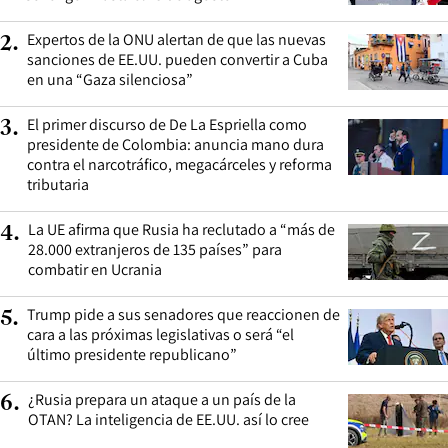
Expertos de la ONU alertan de que las nuevas
2
.
sanciones de EE.UU. pueden convertir a Cuba
en una “Gaza silenciosa”
El primer discurso de De La Espriella como
3
.
presidente de Colombia: anuncia mano dura
contra el narcotráfico, megacárceles y reforma
tributaria
La UE afirma que Rusia ha reclutado a “más de
4
.
28.000 extranjeros de 135 países” para
combatir en Ucrania
Trump pide a sus senadores que reaccionen de
5
.
cara a las próximas legislativas o será “el
último presidente republicano”
¿Rusia prepara un ataque a un país de la
6
.
OTAN? La inteligencia de EE.UU. así lo cree