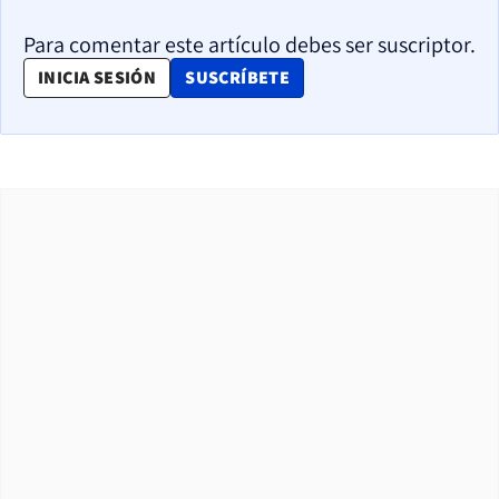
Para comentar este artículo debes ser suscriptor.
OPENS IN NEW WINDOW
INICIA SESIÓN
SUSCRÍBETE