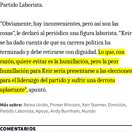
Partido Laborista.
“Obviamente, hay inconvenientes, pero así son las
cosas”, le declaró al periódico una figura laborista. “Keir
se ha dado cuenta de que su carrera política ha
terminado y debe retirarse con dignidad.
Lo que, con
razón, quiere evitar es la humillación, pero la peor
humillación para Keir sería presentarse a las elecciones
para el liderazgo del partido y sufrir una derrota
aplastante”
, apuntó.
Más sobre:
Reino Unido
Primer Ministro
Keir Starmer
Dimisión
Partido Laborista
Apoyo
Andy Burnham
Mundo
COMENTARIOS