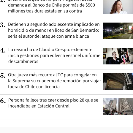
2
.
demanda al Banco de Chile por más de $500
millones tras dura estafa en su contra
Detienen a segundo adolescente implicado en
3
.
homicidio de menor en liceo de San Bernardo:
sería el autor del ataque con arma blanca
La revancha de Claudio Crespo: exteniente
4
.
inicia gestiones para volver a vestir el uniforme
de Carabineros
Otra jueza más recurre al TC para congelar en
5
.
la Suprema su cuaderno de remoción por viajar
fuera de Chile con licencia
Persona fallece tras caer desde piso 28 que se
6
.
incendiaba en Estación Central