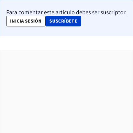
Para comentar este artículo debes ser suscriptor.
OPENS IN NEW WINDOW
INICIA SESIÓN
SUSCRÍBETE