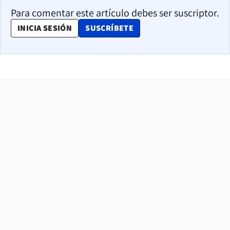
Para comentar este artículo debes ser suscriptor.
OPENS IN NEW WINDOW
INICIA SESIÓN
SUSCRÍBETE