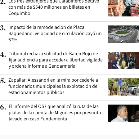
Los tres extranjeros que Carabineros detuvo
2
.
con más de $540 millones en billetes en
Coquimbo
Impacto de la remodelación de Plaza
3
.
Baquedano: velocidad de circulación cayó un
67%
Tribunal rechaza solicitud de Karen Rojo de
4
.
fijar audiencia para acceder a libertad vigilada
y ordena informe a Gendarmería
Zapallar: Alessandri en la mira por cederle a
5
.
funcionarios municipales la explotación de
estacionamientos públicos
El informe del OS7 que analizó la ruta de las
6
.
platas de la cuenta de Migueles por presunto
lavado en caso Fundamenta