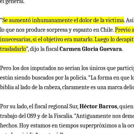
el general.
“
Se aumentó inhumanamente el dolor de la víctima
. As
lo que nos produce sorpresa y espanto en Chile.
Previo 
innecesarias, si el objetivo era matarlo. Luego lo decap
trasladarlo
”, dijo la fiscal
Carmen Gloria Guevara
.
Pero los dos imputados no serían los únicos que partici
están siendo buscados por la policía. “La forma en que lo
biblia al lado de la cabeza, claramente es una marca delic
Por su lado, el fiscal regional Sur,
Héctor Barros
, quie
trabajo del OS9 y de la Fiscalía. “Antiguamente nos de
hechos. Hoy estamos en tiempos superpróximos a la ocu