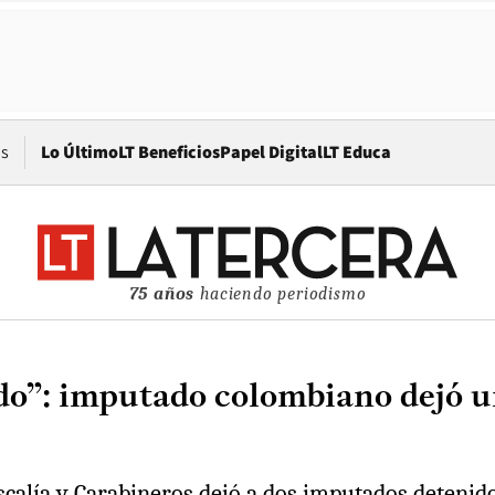
Opens in new window
os
Lo Último
LT Beneficios
Papel Digital
LT Educa
75 años
haciendo periodismo
”: imputado colombiano dejó una
scalía y Carabineros dejó a dos imputados detenid