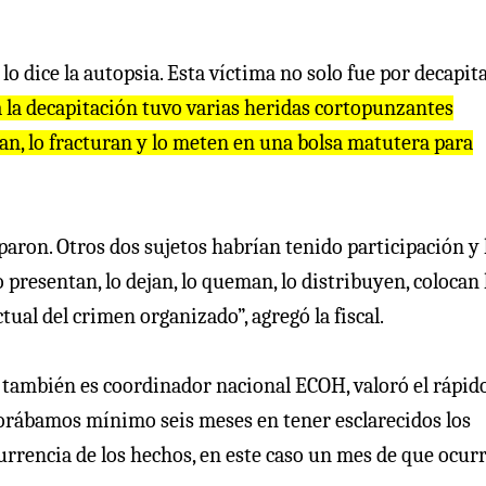
í lo dice la autopsia. Esta víctima no solo fue por decapit
a la decapitación tuvo varias heridas cortopunzantes
itan, lo fracturan y lo meten en una bolsa matutera para
paron. Otros dos sujetos habrían tenido participación y
 presentan, lo dejan, lo queman, lo distribuyen, colocan 
tual del crimen organizado”, agregó la fiscal.
n también es coordinador nacional ECOH, valoró el rápid
morábamos mínimo seis meses en tener esclarecidos los
rrencia de los hechos, en este caso un mes de que ocur