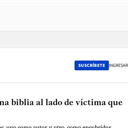
SUSCRÍBETE
INGRESAR
 biblia al lado de víctima que
os, uno como autor, y otro, como encubridor.