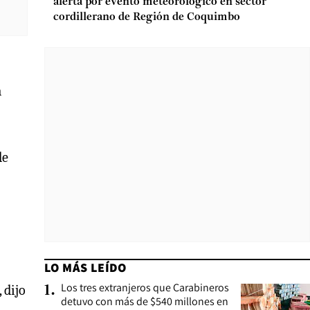
alerta por evento meteorológico en sector
cordillerano de Región de Coquimbo
a
de
LO MÁS LEÍDO
Los tres extranjeros que Carabineros
 dijo
1
.
detuvo con más de $540 millones en