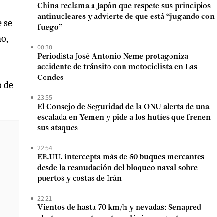
China reclama a Japón que respete sus principios
antinucleares y advierte de que está “jugando con
e se
fuego”
o,
00:38
Periodista José Antonio Neme protagoniza
accidente de tránsito con motociclista en Las
Condes
o de
23:55
El Consejo de Seguridad de la ONU alerta de una
escalada en Yemen y pide a los hutíes que frenen
sus ataques
22:54
EE.UU. intercepta más de 50 buques mercantes
desde la reanudación del bloqueo naval sobre
puertos y costas de Irán
22:21
Vientos de hasta 70 km/h y nevadas: Senapred