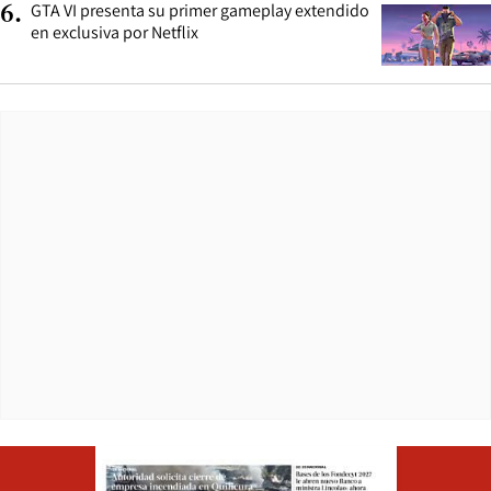
GTA VI presenta su primer gameplay extendido
6
.
en exclusiva por Netflix
Opens in ne