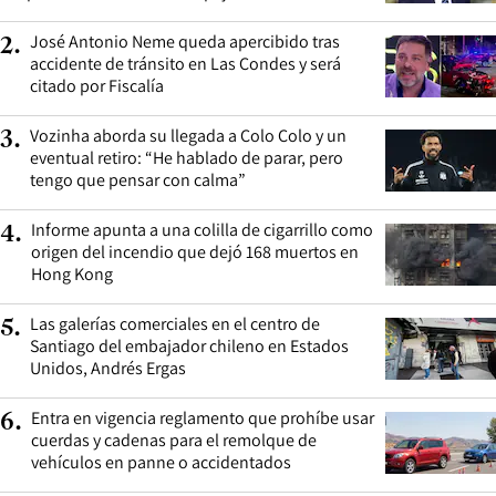
José Antonio Neme queda apercibido tras
2
.
accidente de tránsito en Las Condes y será
citado por Fiscalía
Vozinha aborda su llegada a Colo Colo y un
3
.
eventual retiro: “He hablado de parar, pero
tengo que pensar con calma”
Informe apunta a una colilla de cigarrillo como
4
.
origen del incendio que dejó 168 muertos en
Hong Kong
Las galerías comerciales en el centro de
5
.
Santiago del embajador chileno en Estados
Unidos, Andrés Ergas
Entra en vigencia reglamento que prohíbe usar
6
.
cuerdas y cadenas para el remolque de
vehículos en panne o accidentados