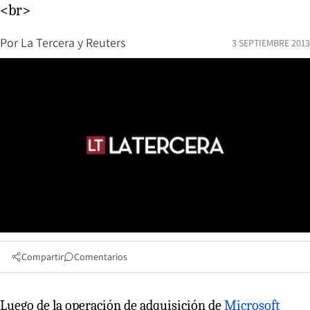
<br>
Por
La Tercera y Reuters
3 SEPTIEMBRE 2013
Compartir
Comentarios
Luego de la operación de adquisición de
Microsoft