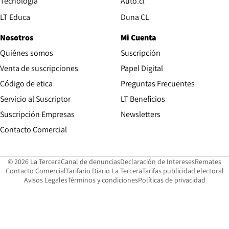
Opens in new window
Tecnología
Auto.cl
Opens in new window
LT Educa
Duna CL
Nosotros
Mi Cuenta
Quiénes somos
Suscripción
Opens in new win
Venta de suscripciones
Papel Digital
Opens in new window
Código de etica
Preguntas Frecuentes
Servicio al Suscriptor
LT Beneficios
Suscripción Empresas
Newsletters
Opens in new window
Contacto Comercial
Opens in new window
Opens in 
Op
© 2026 La Tercera
Canal de denuncias
Declaración de Intereses
Remates
Opens in new window
Opens in new window
O
Contacto Comercial
Tarifario Diario La Tercera
Tarifas publicidad electoral
Opens in new window
Avisos Legales
Términos y condiciones
Políticas de privacidad