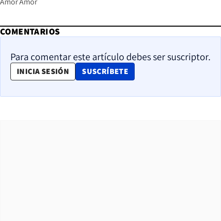
Amor Amor
COMENTARIOS
Para comentar este artículo debes ser suscriptor.
OPENS IN NEW WINDOW
INICIA SESIÓN
SUSCRÍBETE