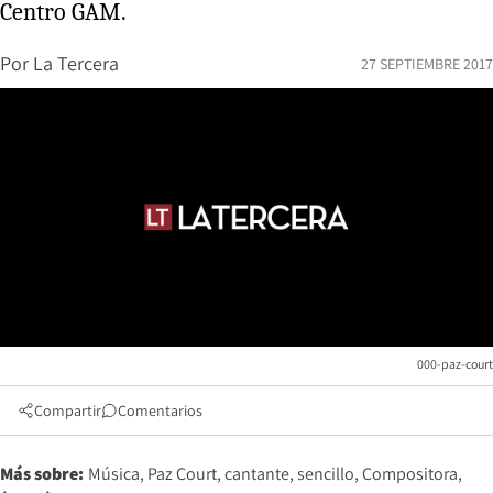
Centro GAM.
Por
La Tercera
27 SEPTIEMBRE 2017
000-paz-court
Compartir
Comentarios
Más sobre:
Música
Paz Court
cantante
sencillo
Compositora