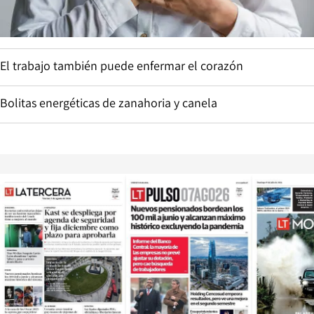
El trabajo también puede enfermar el corazón
Bolitas energéticas de zanahoria y canela
Opens in new window
Opens in ne