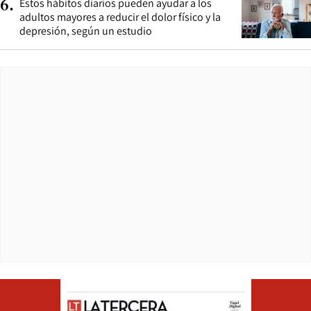
Estos hábitos diarios pueden ayudar a los
6
.
adultos mayores a reducir el dolor físico y la
depresión, según un estudio
Opens in ne