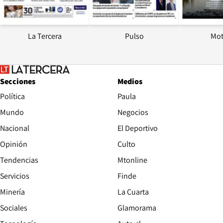
La Tercera
Pulso
Mot
Secciones
Medios
Política
Paula
Mundo
Negocios
Nacional
El Deportivo
Opinión
Culto
Tendencias
Mtonline
Servicios
Finde
Opens in new window
Minería
La Cuarta
Opens in new wind
Sociales
Glamorama