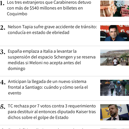
Los tres extranjeros que Carabineros detuvo
1
.
con más de $540 millones en billetes en
Coquimbo
Nelson Tapia sufre grave accidente de tránsito:
2
.
conducía en estado de ebriedad
España emplaza a Italia a levantar la
3
.
suspensión del espacio Schengen y se reserva
medidas si Meloni no acepta antes del
domingo
Anticipan la llegada de un nuevo sistema
4
.
frontal a Santiago: cuándo y cómo sería el
evento
TC rechaza por 7 votos contra 3 requerimiento
5
.
para destituir al entonces diputado Kaiser tras
dichos sobre el golpe de Estado