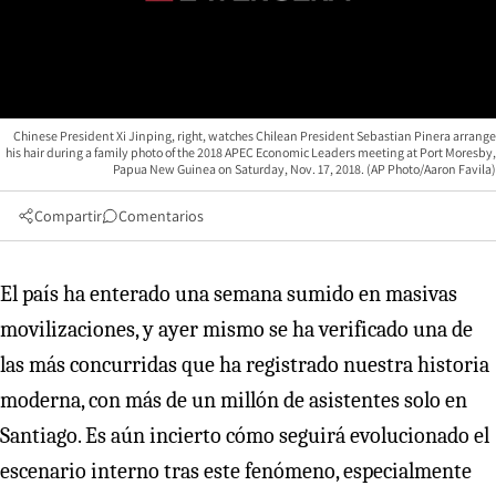
Chinese President Xi Jinping, right, watches Chilean President Sebastian Pinera arrange
his hair during a family photo of the 2018 APEC Economic Leaders meeting at Port Moresby,
Papua New Guinea on Saturday, Nov. 17, 2018. (AP Photo/Aaron Favila)
Compartir
Comentarios
El país ha enterado una semana sumido en masivas
movilizaciones, y ayer mismo se ha verificado una de
las más concurridas que ha registrado nuestra historia
moderna, con más de un millón de asistentes solo en
Santiago. Es aún incierto cómo seguirá evolucionado el
escenario interno tras este fenómeno, especialmente