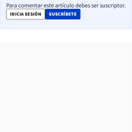
Para comentar este artículo debes ser suscriptor.
OPENS IN NEW WINDOW
INICIA SESIÓN
SUSCRÍBETE