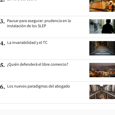
2
.
Pausar para asegurar: prudencia en la
3
.
instalación de los SLEP
La invariabilidad y el TC
4
.
¿Quién defenderá el libre comercio?
5
.
Los nuevos paradigmas del abogado
6
.