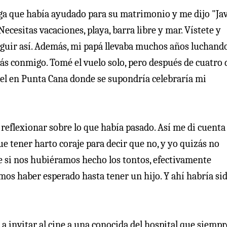
iga que había ayudado para su matrimonio y me dijo "Jav
cesitas vacaciones, playa, barra libre y mar. Vístete y
eguir así. Además, mi papá llevaba muchos años luchand
ás conmigo. Tomé el vuelo solo, pero después de cuatro d
el en Punta Cana donde se supondría celebraría mi
n reflexionar sobre lo que había pasado. Así me di cuenta
e tener harto coraje para decir que no, y yo quizás no
e si nos hubiéramos hecho los tontos, efectivamente
os haber esperado hasta tener un hijo. Y ahí habría si
 a invitar al cine a una conocida del hospital que siemp