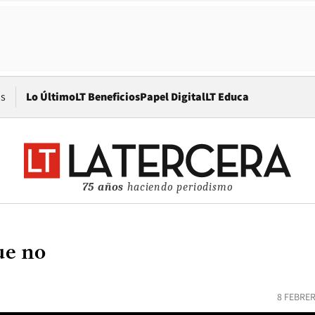
Opens in new window
os
Lo Último
LT Beneficios
Papel Digital
LT Educa
75 años
haciendo periodismo
ue no
8 FEBRER