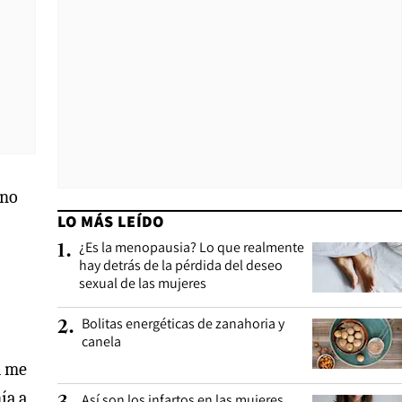
 no
LO MÁS LEÍDO
¿Es la menopausia? Lo que realmente
1
.
hay detrás de la pérdida del deseo
sexual de las mujeres
Bolitas energéticas de zanahoria y
2
.
canela
a me
ía a
Así son los infartos en las mujeres