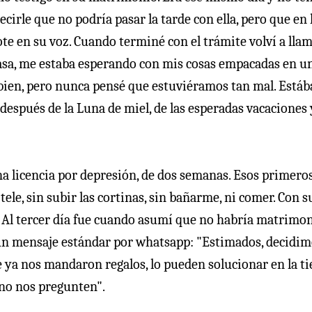
cirle que no podría pasar la tarde con ella, pero que en 
ote en su voz. Cuando terminé con el trámite volví a llam
 casa, me estaba esperando con mis cosas empacadas en u
s bien, pero nunca pensé que estuviéramos tan mal. Está
spués de la Luna de miel, de las esperadas vacaciones 
una licencia por depresión, de dos semanas. Esos primero
tele, sin subir las cortinas, sin bañarme, ni comer. Con s
s. Al tercer día fue cuando asumí que no habría matrimon
on un mensaje estándar por whatsapp: "Estimados, decidi
 ya nos mandaron regalos, lo pueden solucionar en la ti
 no nos pregunten".