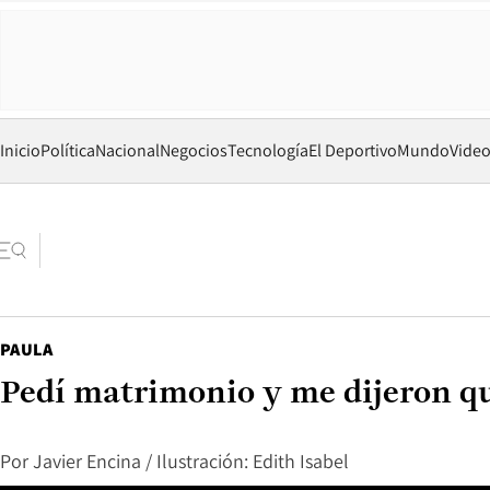
Inicio
Política
Nacional
Negocios
Tecnología
El Deportivo
Mundo
Vide
PAULA
Pedí matrimonio y me dijeron q
Por
Javier Encina / Ilustración: Edith Isabel