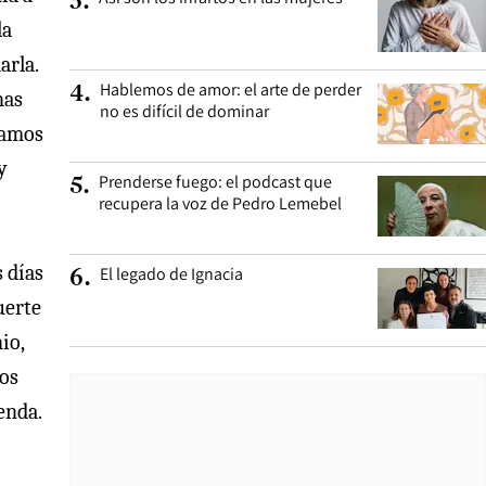
3
.
la
arla.
Hablemos de amor: el arte de perder
4
.
nas
no es difícil de dominar
bamos
y
Prenderse fuego: el podcast que
5
.
recupera la voz de Pedro Lemebel
s días
El legado de Ignacia
6
.
uerte
io,
mos
enda.