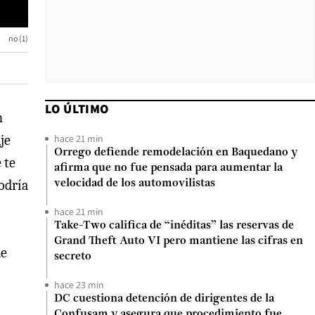
no (1)
LO ÚLTIMO
n
hace 21 min
je
Orrego defiende remodelación en Baquedano y
 te
afirma que no fue pensada para aumentar la
odría
velocidad de los automovilistas
hace 21 min
Take-Two califica de “inéditas” las reservas de
Grand Theft Auto VI pero mantiene las cifras en
de
secreto
hace 23 min
DC cuestiona detención de dirigentes de la
Confusam y asegura que procedimiento fue