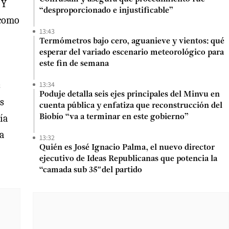
 Y
“desproporcionado e injustificable”
 como
13:43
Termómetros bajo cero, aguanieve y vientos: qué
esperar del variado escenario meteorológico para
este fin de semana
13:34
s
Poduje detalla seis ejes principales del Minvu en
as
cuenta pública y enfatiza que reconstrucción del
ía
Biobío “va a terminar en este gobierno”
a
13:32
Quién es José Ignacio Palma, el nuevo director
ejecutivo de Ideas Republicanas que potencia la
“camada sub 35″del partido