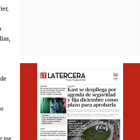
ier,
o
ías,
Opens i
 de
do
re me