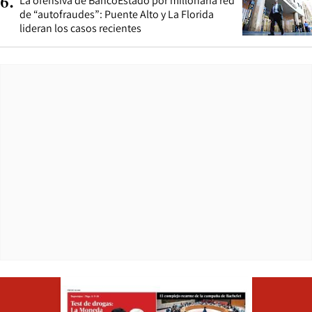
La ofensiva de BancoEstado por millonaria red
6
.
de “autofraudes”: Puente Alto y La Florida
lideran los casos recientes
Opens in ne