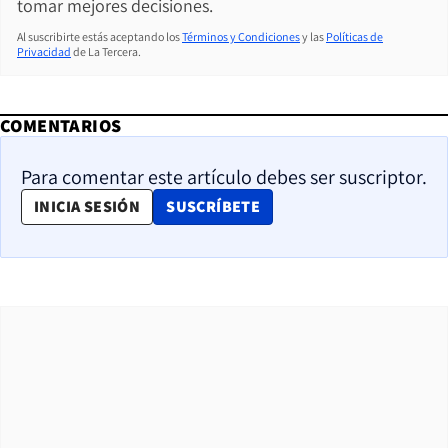
tomar mejores decisiones.
Al suscribirte estás aceptando los
Términos y Condiciones
y las
Políticas de
Privacidad
de La Tercera.
COMENTARIOS
Para comentar este artículo debes ser suscriptor.
OPENS IN NEW WINDOW
INICIA SESIÓN
SUSCRÍBETE