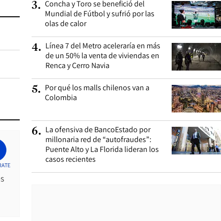
Concha y Toro se benefició del
3
.
Mundial de Fútbol y sufrió por las
olas de calor
Línea 7 del Metro aceleraría en más
4
.
de un 50% la venta de viviendas en
Renca y Cerro Navia
Por qué los malls chilenos van a
5
.
Colombia
La ofensiva de BancoEstado por
6
.
millonaria red de “autofraudes”:
Puente Alto y La Florida lideran los
casos recientes
RATE
es