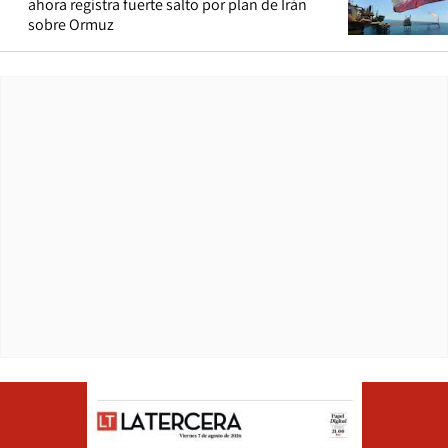
ahora registra fuerte salto por plan de Irán
sobre Ormuz
Opens in ne