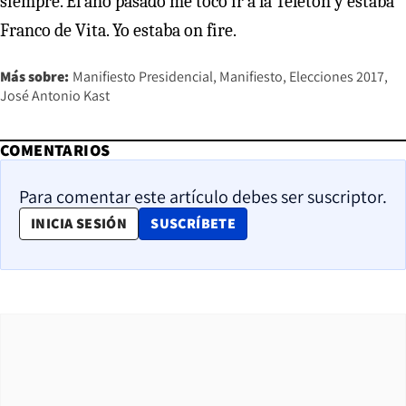
siempre. El año pasado me tocó ir a la Teletón y estaba
Franco de Vita. Yo estaba on fire.
Más sobre:
Manifiesto Presidencial
Manifiesto
Elecciones 2017
José Antonio Kast
COMENTARIOS
Para comentar este artículo debes ser suscriptor.
OPENS IN NEW WINDOW
INICIA SESIÓN
SUSCRÍBETE