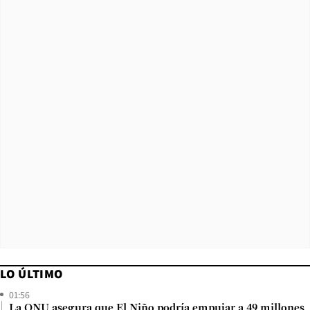
LO ÚLTIMO
01:56
La ONU asegura que El Niño podría empujar a 49 millones