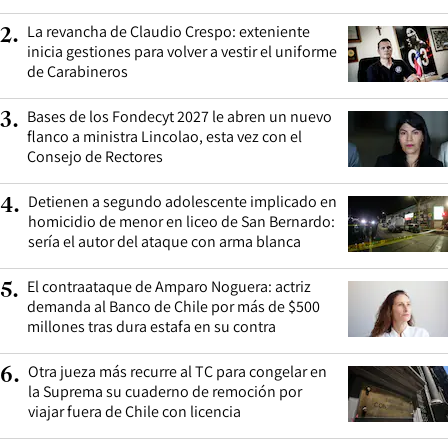
La revancha de Claudio Crespo: exteniente
2
.
inicia gestiones para volver a vestir el uniforme
de Carabineros
Bases de los Fondecyt 2027 le abren un nuevo
3
.
flanco a ministra Lincolao, esta vez con el
Consejo de Rectores
Detienen a segundo adolescente implicado en
4
.
homicidio de menor en liceo de San Bernardo:
sería el autor del ataque con arma blanca
El contraataque de Amparo Noguera: actriz
5
.
demanda al Banco de Chile por más de $500
millones tras dura estafa en su contra
Otra jueza más recurre al TC para congelar en
6
.
la Suprema su cuaderno de remoción por
viajar fuera de Chile con licencia