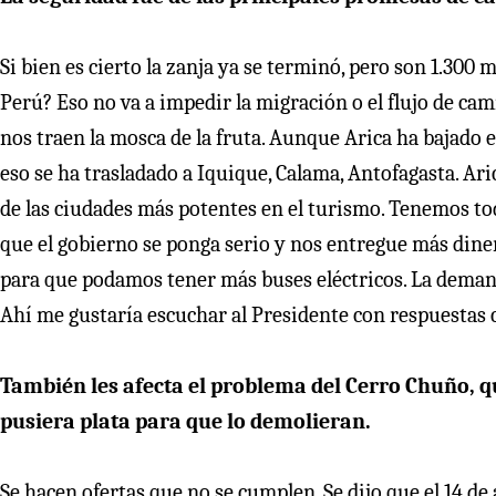
Si bien es cierto la zanja ya se terminó, pero son 1.300
Perú? Eso no va a impedir la migración o el flujo de c
nos traen la mosca de la fruta. Aunque Arica ha bajado e
eso se ha trasladado a Iquique, Calama, Antofagasta. Ar
de las ciudades más potentes en el turismo. Tenemos tod
que el gobierno se ponga serio y nos entregue más diner
para que podamos tener más buses eléctricos. La demand
Ahí me gustaría escuchar al Presidente con respuestas cl
También les afecta el problema del Cerro Chuño, qu
pusiera plata para que lo demolieran.
Se hacen ofertas que no se cumplen. Se dijo que el 14 de 