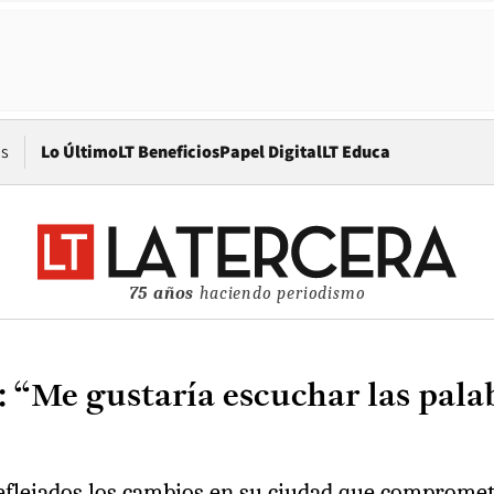
Opens in new window
os
Lo Último
LT Beneficios
Papel Digital
LT Educa
75 años
haciendo periodismo
t: “Me gustaría escuchar las pal
 reflejados los cambios en su ciudad que comprome