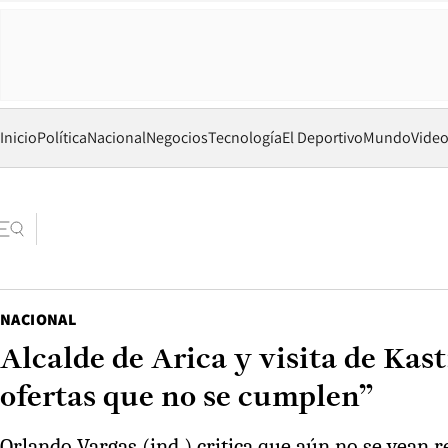
Inicio
Política
Nacional
Negocios
Tecnología
El Deportivo
Mundo
Vide
NACIONAL
Alcalde de Arica y visita de Kas
ofertas que no se cumplen”
Orlando Vargas (ind.) critica que aún no se vean