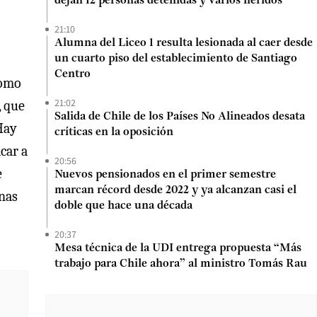
dejan 12 personas detenidas y varios heridos
21:10
Alumna del Liceo 1 resulta lesionada al caer desde
un cuarto piso del establecimiento de Santiago
Centro
como
21:02
, que
Salida de Chile de los Países No Alineados desata
 Hay
críticas en la oposición
car a
20:56
e
Nuevos pensionados en el primer semestre
marcan récord desde 2022 y ya alcanzan casi el
onas
doble que hace una década
20:37
Mesa técnica de la UDI entrega propuesta “Más
trabajo para Chile ahora” al ministro Tomás Rau