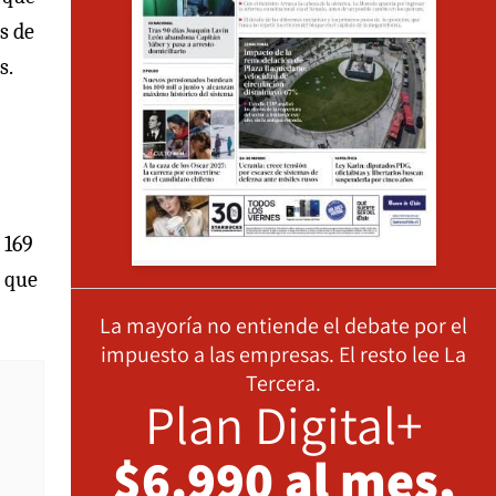
s de
s.
 169
s que
La mayoría no entiende el debate por el
impuesto a las empresas. El resto lee La
Tercera.
Plan Digital+
$6.990 al mes,