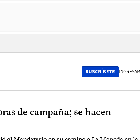
SUSCRÍBETE
INGRESAR
abras de campaña; se hacen
tió el Mandatario en su camino a La Moneda en la