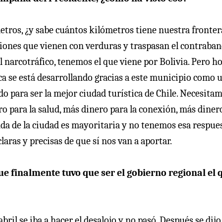
 metros, ¿y sabe cuántos kilómetros tiene nuestra fronte
amiones que vienen con verduras y traspasan el contraba
l narcotráfico, tenemos el que viene por Bolivia. Pero h
ica se está desarrollando gracias a este municipio como 
o para ser la mejor ciudad turística de Chile. Necesita
o para la salud, más dinero para la conexión, más diner
a de la ciudad es mayoritaria y no tenemos esa respues
aras y precisas de que sí nos van a aportar.
e finalmente tuvo que ser el gobierno regional el 
abril se iba a hacer el desalojo y no pasó. Después se dij