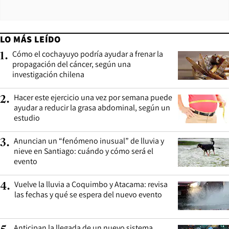
LO MÁS LEÍDO
Cómo el cochayuyo podría ayudar a frenar la
1
.
propagación del cáncer, según una
investigación chilena
Hacer este ejercicio una vez por semana puede
2
.
ayudar a reducir la grasa abdominal, según un
estudio
Anuncian un “fenómeno inusual” de lluvia y
3
.
nieve en Santiago: cuándo y cómo será el
evento
Vuelve la lluvia a Coquimbo y Atacama: revisa
4
.
las fechas y qué se espera del nuevo evento
Anticipan la llegada de un nuevo sistema