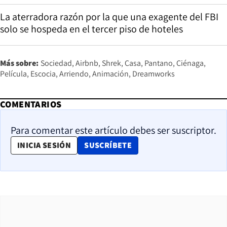
La aterradora razón por la que una exagente del FBI
solo se hospeda en el tercer piso de hoteles
Más sobre:
Sociedad
Airbnb
Shrek
Casa
Pantano
Ciénaga
Película
Escocia
Arriendo
Animación
Dreamworks
COMENTARIOS
Para comentar este artículo debes ser suscriptor.
OPENS IN NEW WINDOW
INICIA SESIÓN
SUSCRÍBETE