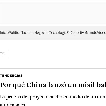
Inicio
Política
Nacional
Negocios
Tecnología
El Deportivo
Mundo
Vide
TENDENCIAS
Por qué China lanzó un misil bal
La prueba del proyectil se dio en medio de un aume
autoridades.