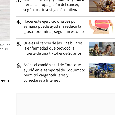
3
.
frenar la propagación del cáncer,
según una investigación chilena
Hacer este ejercicio una vez por
4
.
semana puede ayudar a reducir la
grasa abdominal, según un estudio
Qué es el cáncer de las vías biliares,
5
.
, el 1 de
la enfermedad que provocó la
de 2019.
muerte de una tiktoker de 26 años
Así es el camión azul de Entel que
6
.
ayudó en el temporal de Coquimbo:
permitió cargar celulares y
conectarse a Internet
jeron