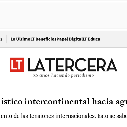
Opens in new window
os
Lo Último
LT Beneficios
Papel Digital
LT Educa
75 años
haciendo periodismo
ístico intercontinental hacia ag
nto de las tensiones internacionales. Esto se sabe 