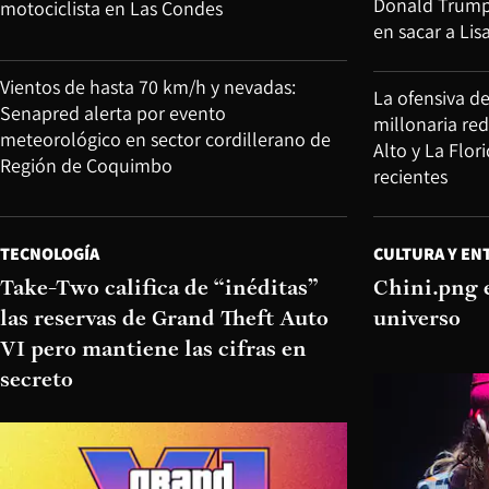
Donald Trump v
motociclista en Las Condes
en sacar a Lis
Vientos de hasta 70 km/h y nevadas:
La ofensiva d
Senapred alerta por evento
millonaria re
meteorológico en sector cordillerano de
Alto y La Flor
Región de Coquimbo
recientes
TECNOLOGÍA
CULTURA Y EN
Take-Two califica de “inéditas”
Chini.png 
las reservas de Grand Theft Auto
universo
VI pero mantiene las cifras en
secreto