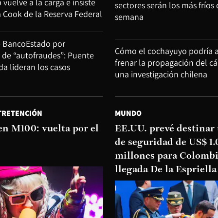
uelve a la carga e insiste
sectores serán los más fríos 
a Cook de la Reserva Federal
semana
e BancoEstado por
Cómo el cochayuyo podría 
d de “autofraudes”: Puente
frenar la propagación del c
ida lideran los casos
una investigación chilena
TRETENCIÓN
MUNDO
en M100: vuelta por el
EE.UU. prevé destinar
de seguridad de US$ 1
millones para Colombi
llegada De la Espriella