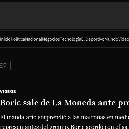
Inicio
Política
Nacional
Negocios
Tecnología
El Deportivo
Mundo
Vide
VIDEOS
Boric sale de La Moneda ante pro
El mandatario sorprendió a las matronas en medio 
representantes del gremio. Boric acordó con ellas,