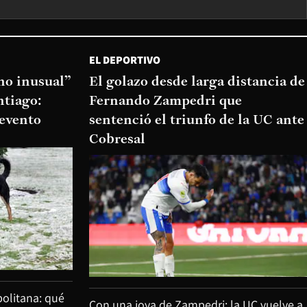
EL DEPORTIVO
o inusual”
El golazo desde larga distancia de
ntiago:
Fernando Zampedri que
 evento
sentenció el triunfo de la UC ante
Cobresal
olitana: qué
Con una joya de Zampedri: la UC vuelve a