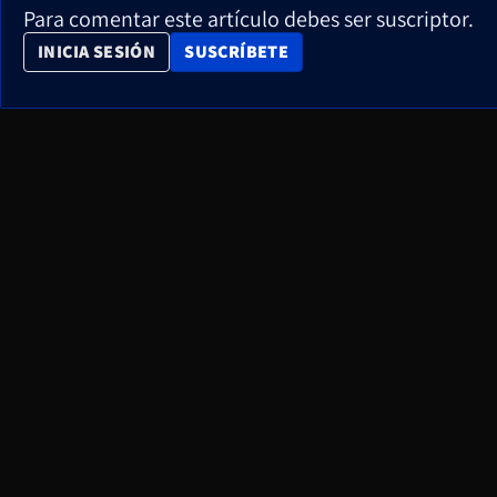
Para comentar este artículo debes ser suscriptor.
OPENS IN NEW WINDOW
INICIA SESIÓN
SUSCRÍBETE