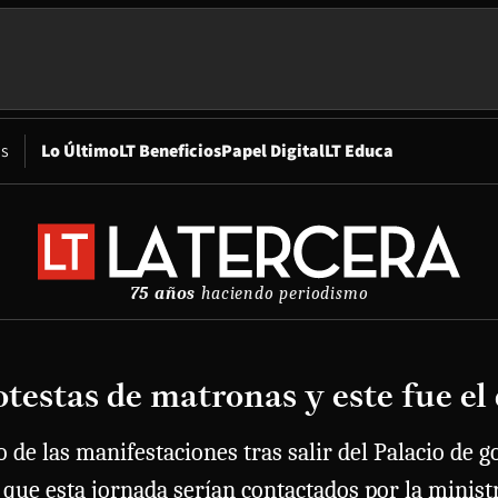
Opens in new window
os
Lo Último
LT Beneficios
Papel Digital
LT Educa
75 años
haciendo periodismo
testas de matronas y este fue el 
de las manifestaciones tras salir del Palacio de 
 que esta jornada serían contactados por la minist