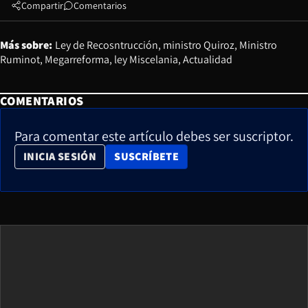
Compartir
Comentarios
Más sobre:
Ley de Recosntrucción
ministro Quiroz
Ministro
Ruminot
Megarreforma
ley Miscelania
Actualidad
COMENTARIOS
Para comentar este artículo debes ser suscriptor.
OPENS IN NEW WINDOW
INICIA SESIÓN
SUSCRÍBETE