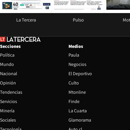
La Tercera
Pulso
Mot
Secciones
Medios
Política
Paula
Mundo
Negocios
Nacional
El Deportivo
Opinión
Culto
Tendencias
Mtonline
Servicios
Finde
Opens in new window
Minería
La Cuarta
Opens in new wind
Sociales
Glamorama
Opens in new window
Tecnología
Auto.cl