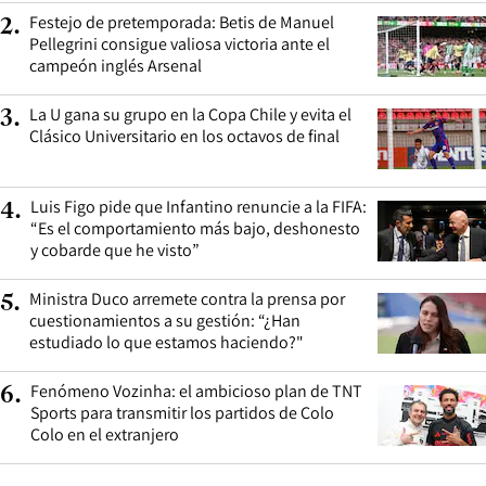
Festejo de pretemporada: Betis de Manuel
2
.
Pellegrini consigue valiosa victoria ante el
campeón inglés Arsenal
La U gana su grupo en la Copa Chile y evita el
3
.
Clásico Universitario en los octavos de final
Luis Figo pide que Infantino renuncie a la FIFA:
4
.
“Es el comportamiento más bajo, deshonesto
y cobarde que he visto”
Ministra Duco arremete contra la prensa por
5
.
cuestionamientos a su gestión: “¿Han
estudiado lo que estamos haciendo?"
Fenómeno Vozinha: el ambicioso plan de TNT
6
.
Sports para transmitir los partidos de Colo
Colo en el extranjero