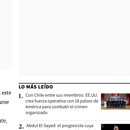
LO MÁS LEÍDO
 este
Con Chile entre sus miembros: EE.UU.
1
.
crea fuerza operativa con 18 países de
nroe
América para combatir el crimen
organizado
te,
Abdul El-Sayed: el progresista cuya
2
.