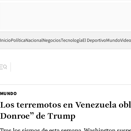
Inicio
Política
Nacional
Negocios
Tecnología
El Deportivo
Mundo
Vide
MUNDO
Los terremotos en Venezuela obl
Donroe” de Trump
Tras los sismos de esta semana, Washington suspe