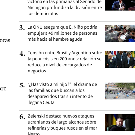
victoria en las primarias al Senado de
Michigan profundiza la división entre
los demócratas
La ONU asegura que El Niño podría
3
.
empujar a 49 millones de personas
más hacia el hambre aguda
Pocas
Tensión entre Brasil y Argentina sufre
4
.
la peor crisis en 200 años: relación se
reduce a nivel de encargados de
negocios
“¿Has visto a mi hijo?”: el drama de
5
.
oro
las familias que buscan a los
desaparecidos tras su intento de
llegar a Ceuta
Zelenski destaca nuevos ataques
6
.
ucranianos de largo alcance sobre
refinerías y buques rusos en el mar
Negro