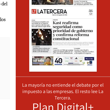
 del
los
La mayoría no entiende el debate por el
impuesto a las empresas. El resto lee La
Tercera.
Plan Digital+