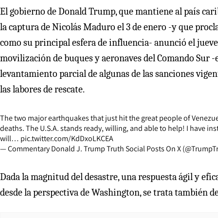
El gobierno de Donald Trump, que mantiene al país carib
la captura de Nicolás Maduro el 3 de enero -y que proc
como su principal esfera de influencia- anunció el jueves
movilización de buques y aeronaves del Comando Sur -e
levantamiento parcial de algunas de las sanciones vigent
las labores de rescate.
The two major earthquakes that just hit the great people of Venezue
deaths. The U.S.A. stands ready, willing, and able to help! I have i
will…
pic.twitter.com/KdDxoLKCEA
— Commentary Donald J. Trump Truth Social Posts On X (@Trump
Dada la magnitud del desastre, una respuesta ágil y efi
desde la perspectiva de Washington, se trata también d