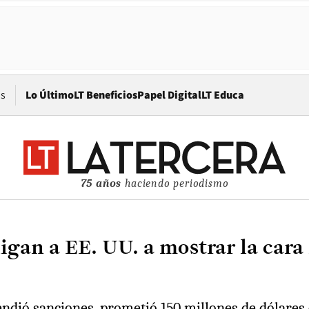
Opens in new window
os
Lo Último
LT Beneficios
Papel Digital
LT Educa
75 años
haciendo periodismo
igan a EE. UU. a mostrar la cara
ndió sanciones, prometió 150 millones de dólares 