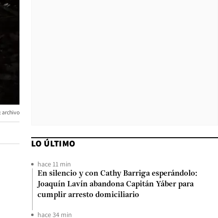
: archivo
LO ÚLTIMO
hace 11 min
En silencio y con Cathy Barriga esperándolo:
Joaquín Lavín abandona Capitán Yáber para
cumplir arresto domiciliario
hace 34 min