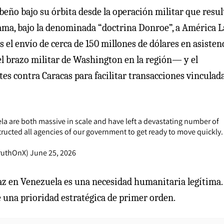
eño bajo su órbita desde la operación militar que resul
lama, bajo la denominada “doctrina Donroe”, a América L
 el envío de cerca de 150 millones de dólares en asistenc
l brazo militar de Washington en la región— y el
es contra Caracas para facilitar transacciones vinculada
la are both massive in scale and have left a devastating number of
nstructed all agencies of our government to get ready to move quickly
TruthOnX)
June 25, 2026
caz en Venezuela es una necesidad humanitaria legítima.
e una prioridad estratégica de primer orden.